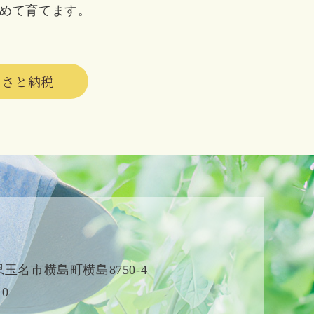
めて育てます。
るさと納税
本県玉名市横島町横島8750-4
10